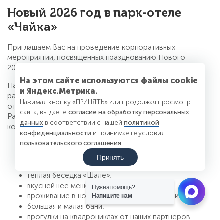
Новый 2026 год в парк-отеле
«Чайка»
Приглашаем Вас на проведение корпоративных
мероприятий, посвященных празднованию Нового
2026 года, на территории парк-отеля «Чайка»!
На этом сайте используются файлы cookie
Парк-отель «Чайка» — это комплекс отдыха в Барнауле,
и Яндекс.Метрика.
расположенный в живописном месте в 20 минутах езды
Нажимая кнопку «ПРИНЯТЬ» или продолжая просмотр
от центра города в ленточном бору на берегу реки.
сайта, вы даете
согласие на обработку персональных
Работаем с 2009 года. Для проведения Новогодних
данных
в соответствии с нашей
политикой
корпоративных мероприятий готовы предложить вам:
конфиденциальности
и принимаете условия
пользовательского соглашения
.
банкетный зал вместимостью до 250 чел.;
ВИП зал вместимостью до 50 чел.;
Принять
ресторан вместимостью до 40 чел.;
теплая беседка «Шале»;
вкуснейшее меню от нашего шеф-повара;
Нужна помощь?
проживание в номерах различных категорий;
Напишите нам
большая и малая бани;
прогулки на квадроциклах от наших партнеров.