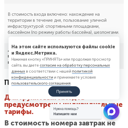
В стоимость входа включено: нахождение на
территории в течение дня, пользование уличной
инфраструктурой: спортивными площадками,
бассейном (по режиму работы бассейна), шезлонгами.
На этом сайте используются файлы cookie
Дети до 5 лет бесплатно. Дети от 5 до 12 лет
и Яндекс.Метрика.
включительно — 500 руб. Дети от 13 лет и
Нажимая кнопку «ПРИНЯТЬ» или продолжая просмотр
взрослые — 900 руб.
сайта, вы даете
согласие на обработку персональных
данных
в соответствии с нашей
политикой
конфиденциальности
и принимаете условия
Проживание
пользовательского соглашения
.
Принять
Для групповых заездов
предусмотрены индивидуальные
Нужна помощь?
тарифы.
Напишите нам
В стоимость номера завтрак не