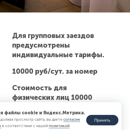
Для групповых заездов
предусмотрены
индивидуальные тарифы.
10000 руб/сут. за номер
Стоимость для
физичеcких лиц 10000
руб./сут. за номер
я файлы cookie и Яндекс.Метрика.
должая просмотр сайта, вы даете
согласие
Принять
Дополнительное место —
х
в соответствии с нашей
политикой