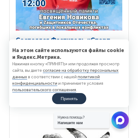
Состоялся Фестиваль «Спорт –
сила традиций!»
На этом сайте используются файлы cookie
и Яндекс.Метрика.
Краевая Общественная палата почтила память
Нажимая кнопку «ПРИНЯТЬ» или продолжая просмотр
коллеги Евгения Новикова
сайта, вы даете
согласие на обработку персональных
данных
в соответствии с нашей
политикой
Подробнее
конфиденциальности
и принимаете условия
пользовательского соглашения
.
Принять
Нужна помощь?
Напишите нам