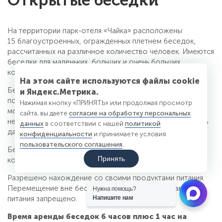
Открытые беседки
На территории парк-отеля «Чайка» расположены
15 благоустроенных, огражденных плетнем беседок,
рассчитанных на различное количество человек. Имеются
беседки для маленьких, больших и очень больших
компаний.
На этом сайте используются файлы cookie
Беседки оснащены освещением и возможностью
и Яндекс.Метрика.
подключения музыки и аппаратуры. Потребляемая
Нажимая кнопку «ПРИНЯТЬ» или продолжая просмотр
мощность в беседках не более 3 кВт (13А). При
сайта, вы даете
согласие на обработку персональных
необходимости большего потребления нужно сообщить
данных
в соответствии с нашей
политикой
данную информацию Администрации парк-отеля.
конфиденциальности
и принимаете условия
пользовательского соглашения
.
Беседки укомплектованы столами и лавочками по
Принять
количеству человек, мангалом.
Разрешено нахождение со своими продуктами питания.
Перемещение вне беседок со своими продуктами
Нужна помощь?
питания запрещено.
Напишите нам
Время аренды беседок 6 часов плюс 1 час на