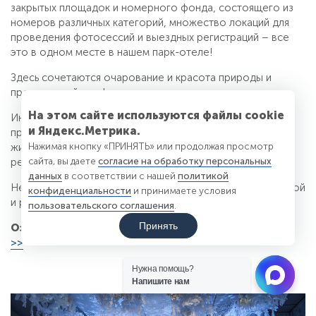
закрытых площадок и номерного фонда, состоящего из
номеров различных категорий, множество локаций для
проведения фотосессий и выездных регистраций – все
это в одном месте в нашем парк-отеле!
Здесь сочетаются очарование и красота природы и
продуманный комфорт.
На этом сайте используются файлы cookie
Инфраструктура парк-отеля «Чайка» позволяет
и Яндекс.Метрика.
праздновать одно из самых важных событий в вашей
Нажимая кнопку «ПРИНЯТЬ» или продолжая просмотр
жизни в любое время года под открытым небом, в
сайта, вы даете
согласие на обработку персональных
ресторане, большом банкетном зале.
данных
в соответствии с нашей
политикой
Независимо от выбора, обстановка будет торжественной
конфиденциальности
и принимаете условия
и романтичной.
пользовательского соглашения
.
Принять
Ознакомиться с банкетным меню можно
по ссылке
>>
Нужна помощь?
Напишите нам