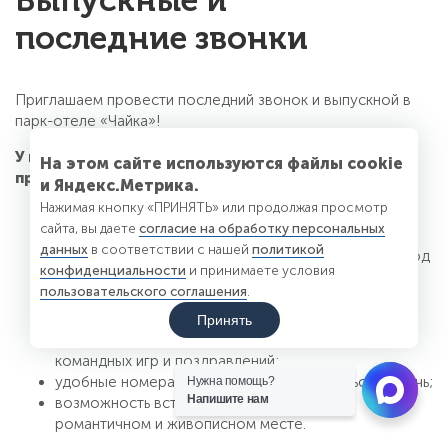
Выпускные и
последние звонки
Приглашаем провести последний звонок и выпускной в
парк-отеле «Чайка»!
У нас есть все, что нужно для незабываемого
На этом сайте используются файлы cookie
праздника:
и Яндекс.Метрика.
Нажимая кнопку «ПРИНЯТЬ» или продолжая просмотр
банкетные залы вместимостью от 30 человек и до
сайта, вы даете
согласие на обработку персональных
250 человек;
данных
в соответствии с нашей
политикой
17 открытых беседок для проведения праздника под
конфиденциальности
и принимаете условия
открытым небом;
пользовательского соглашения
.
великолепная кухня и разнообразное меню;
конференц-залы для торжественной части;
Принять
множество открытых площадок для проведения
командных игр и поздравлений;
удобные номера, в которых можно остаться на ночь;
Нужна помощь?
Напишите нам
возможность встретить рассвет в очень
романтичном и живописном месте.