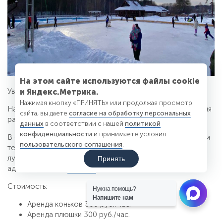
На этом сайте используются файлы cookie
Уважаемые гости парк-отеля «Чайка»!
и Яндекс.Метрика.
Нажимая кнопку «ПРИНЯТЬ» или продолжая просмотр
На территории парк-отеля для вас работает каток. Время
сайта, вы даете
согласие на обработку персональных
работы катка с 10.00 до 20.00 часов.
данных
в соответствии с нашей
политикой
конфиденциальности
и принимаете условия
В связи с изменениями погодных условий и нестабильным
пользовательского соглашения
.
температурным режимом, перед посещением катка
лучше уточнять качество катка по телефону
Принять
администратора
532-500
.
Стоимость:
Нужна помощь?
Напишите нам
Аренда коньков 300 руб./час.
Аренда плюшки 300 руб./час.