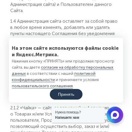
Администрация сайта) и Пользователем данного
Сайта.
1.4 Администрация сайта оставляет за собой право
в любое время изменять, добавлять или удалять
пункты настоящего Соглашения без уведомления
Пользователя.
На этом сайте используются файлы cookie
1.5 Использование Сайта Пользователем означает
и Яндекс.Метрика.
принятие Соглашения и изменений, внесенных
Нажимая кнопку «ПРИНЯТЬ» или продолжая просмотр
в настоящее Соглашение.
сайта, вы даете
согласие на обработку персональных
1.6 Пользователь несет персональную
данных
в соответствии с нашей
политикой
ответственность за проверку настоящего
конфиденциальности
и принимаете условия
Соглашения на наличие изменений в нем.
пользовательского соглашения
.
Принять
2. Определения терминов
2.1.2 «
Чайка
» — сайт, содержащий информацию
Нужна помощь?
о Товарах и/или Услугах и/или Иных ценностях для
Напишите нам
пользователя, Продавце и/или Исполнителе услуг,
позволяющий осуществить выбор, заказ и (или)