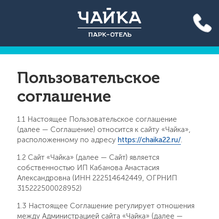
Акция до конца лета: вход
на бассейн 500 руб. для всех!
Подробнее >>
Пользовательское
соглашение
1.1 Настоящее Пользовательское соглашение
(далее — Соглашение) относится к сайту «
Чайка
»,
расположенному по адресу
https://chaika22.ru/
.
1.2 Сайт «
Чайка
» (далее — Сайт) является
собственностью
ИП Кабанова Анастасия
Александровна
(ИНН
222514642449
,
ОГРНИП
315222500028952
)
1.3 Настоящее Соглашение регулирует отношения
между Администрацией сайта «
Чайка
» (далее —