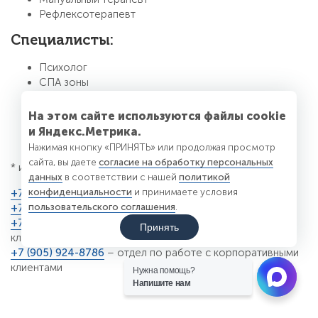
Рефлексотерапевт
Специалисты:
Психолог
СПА зоны
АРТ терапии
Фито оздоровления
На этом сайте используются файлы cookie
Энергопрактики, методисты по спорту и
и Яндекс.Метрика.
дыхательным практикам
Нажимая кнопку «ПРИНЯТЬ» или продолжая просмотр
сайта, вы даете
согласие на обработку персональных
* имеются противопоказания
данных
в соответствии с нашей
политикой
конфиденциальности
и принимаете условия
+7 (3852) 556-559
– многоканальный
пользовательского соглашения
.
+7 (3852) 532-500
– ресепшен
+7 (3852) 998-881
– отдел по работе с корпоративными
Принять
клиентами
+7 (905) 924-8786
– отдел по работе с корпоративными
клиентами
Нужна помощь?
Напишите нам