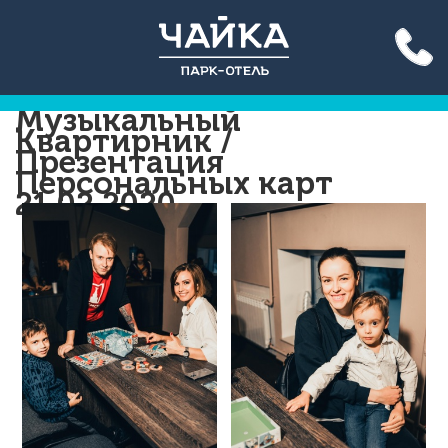
Акция до конца лета: вход
на бассейн 500 руб. для всех!
Подробнее >>
Музыкальный
Квартирник /
Презентация
Персональных карт
21.02.2020