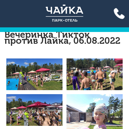
Акция до конца лета: вход
на бассейн 500 руб. для всех!
Подробнее >>
Вечеринка Тикток
против Лайка, 06.08.2022